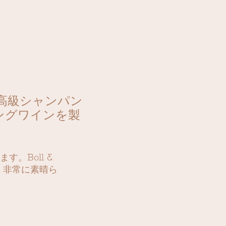
置く高級シャンパン
ングワインを製
。Boll &
、非常に素晴ら