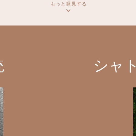
:
もっと発見する
当
ハ
ウ
ス
に
つ
い
て
統
シャ